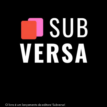
O livro é um lançamento da editora 'Subversa'.