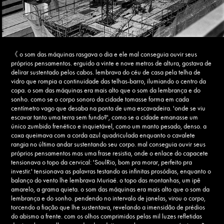
《 o som das máquinas rasgava o dia e ele mal conseguia ouvir seus
próprios pensamentos. erguido a vinte e nove metros de altura, gostava de
delirar sustentado pelos cabos. lembrava do céu de casa pela telha de
vidro que rompia a continuidade das telhas-barro, ilumiando o centro da
copa. o som das máquinas era mais alto que o som da lembrança e do
sonho. como se o corpo sonoro da cidade tomasse forma em cada
centímetro vago que desaba na ponta de uma escavadeira. 'onde se viu
escavar tanto uma terra sem fundo?', como se a cidade emanasse um
único zumbido frenético e inquietável, como um manto pesado, denso. a
coxa queimava com a corda azul quadriculada enquanto o cavalete
rangia no último andar sustentando seu corpo. mal conseguia ouvir seus
próprios pensamentos mas uma frase resistia, onde o enlace do capacete
tensionava o topo da cervical: 'SoulRio, bom pra morar, perfeito pra
investir.' tensionava as palavras testando as infinitas prosódias, enquanto o
balanço do vento lhe lembrava Muriaé. o topo das montanhas, um ipê
amarelo, a grama quieta. o som das máquinas era mais alto que o som da
lembrança e do sonho. pendendo no intervalo de janelas, virou o corpo,
torcendo a fiação que lhe sustentava, revelando a imensidão de prédios
do abismo a frente. com os olhos comprimidos pelas mil luzes refletidas