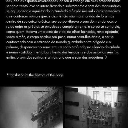
das janelas espelho-esverdeadas, deitou a cabeça em suas próprias mãos.
sentia o vento leve se intensificando e subitamente o som dos maquinários
se aquietando e aquietando. o zumbido refletido nos mil vidros começava
a se contorcer numa espécie de silêncio não mais na vida de fora mas
dentro de sua caixa torácica. seu corpo vibrava o som do mundo. oco. o
ruído entre os prédios se emudeceu completamente. o corpo se contorcia,
como quem matava uma fome de vida. de olhos fechados, rosto apoiado
sobre a mão, o corpo perdeu seu peso. numa semi-flutuância, o ser se
contorcendo com o estrondo do mundo guardado entre o fígado e o
pulmão, despencou no sono. em um sono profundo, no silêncio da cidade
e numa vastidão interna barulhenta das ferragens e dos assovios sem fim.
enfim, o som dos sonhos era mais alto que o som das máquinas. 》
*translation at the bottom of the page