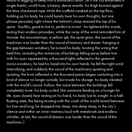
heard of digging so deep into a bottomless land?’, as if the city emanated a
single frantic, unstill hum, a heavy, dense mantle. his thigh burned against
the blue checkered rope while the scaffold creaked on the top floor,
holding up his body. he could barely hear his own thoughts, but one
phrase persisted, right where the helmet’s clasp strained the top of his
spine: ‘SoulRio, good to live in, perfect to invest.’ he tightened the words,
testing their endless prosodies, while the sway of the wind reminded him of
Muriaé. the mountaintops, a yellow ipê, the quiet grass. the sound of the
machines was louder than the sound of memory and dream. hanging in
the gap between windows, he turned his body, twisting the wiring that
held him, revealing the immensity of buildings falling away before him.
with his eyes squeezed by a thousand lights reflected in the greenish
mirror-windows, he laid his head into his own hands. he felt the light wind
intensifying, and suddenly the sound of the machinery quieting and
quieting. the hum reflected in the thousand panes began contorting into a
kind of silence no longer outside, but inside his ribcage. his body vibrated
with the world’s sound. hollow. the noise between the buildings fell
completely mute. his body curled, like someone feeding on a hunger for
life. eyes closed, face resting on his hand, his body lost its weight. in a half-
floating state, the being twisting with the crash of the world stored between
his liver and lung, he dropped into sleep. into deep sleep, in the city’s
silence and within an inner vastness loud with metalwork and endless
whistles. at last, the sound of dreams was louder than the sound of the
machines.》