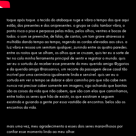
toque após toque. o tecido do atabaque ruge e vibra o tempo dos que aqui
estão, dos presentes e dos onipresentes. o grupo se cala. tambor vibra, o
ponto risca o piso e perpassa pelas mãos, pelos olhos, ventres e bocas de
todos. o som se preenche, de falas, de cantos, um tom grave atravessa a
multidão dando tempo ao tempo, regendo as cordas elevadas aos céus. a
luz vibra e ressoa um semitom qualquer, zunindo entre as quatro paredes.
entre os rostos que se olham, os olhos que se cruzam, quis ter eu a sorte de
ter no colo minha ferramenta principal de sentir e registrar o mundo. quis
ser eu o sortudo
de
receber esse presente do meu querido amigo @ygorios
e da querida amiga @raissanrus, um recorte da passagem desse casal tão
incrível por uma cerimônia igualmente linda e sensível. quis ser eu o
sortudo em ver o tempo se dobrar e abrir caminho pro que não cabe nem
nunca vai precisar caber somente em imagens; sigo achando que bonitas
são as coisas da vida que não cabem, que são com elas que caminhamos,
entre todos os seres que hão de existir, os que existiram e seguem
existindo e guiando a gente por essa vastidão de encontros. belos são os
encontros da vida.
mais uma vez, meu agradecimento a esses dois seres maravilhosos por
confiar esse momento lindo ao meu olhar.