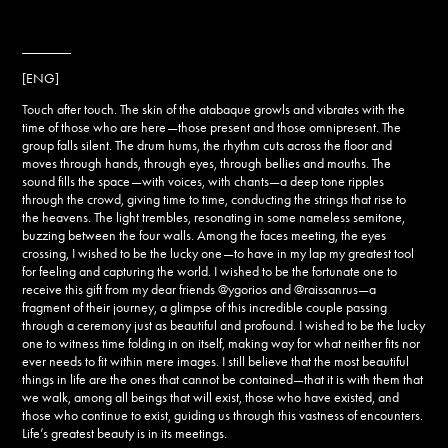
_______
[ENG]
Touch after touch. The skin of the atabaque growls and vibrates with the
time of those who are here—those present and those omnipresent. The
group falls silent. The drum hums, the rhythm cuts across the floor and
moves through hands, through eyes, through bellies and mouths. The
sound fills the space—with voices, with chants—a deep tone ripples
through the crowd, giving time to time, conducting the strings that rise to
the heavens. The light trembles, resonating in some nameless semitone,
buzzing between the four walls. Among the faces meeting, the eyes
crossing, I wished to be the lucky one—to have in my lap my greatest tool
for feeling and capturing the world. I wished to be the fortunate one to
receive this gift from my dear friends @ygorios and @raissanrus—a
fragment of their journey, a glimpse of this incredible couple passing
through a ceremony just as beautiful and profound. I wished to be the lucky
one to witness time folding in on itself, making way for what neither fits nor
ever needs to fit within mere images. I still believe that the most beautiful
things in life are the ones that cannot be contained—that it is with them that
we walk, among all beings that will exist, those who have existed, and
those who continue to exist, guiding us through this vastness of encounters.
Life’s greatest beauty is in its meetings.